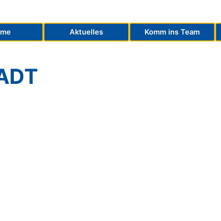
ome
Aktuelles
Komm ins Team
ADT